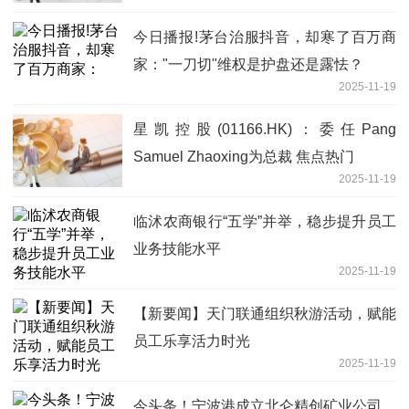
今日播报!茅台治服抖音，却寒了百万商
家："一刀切"维权是护盘还是露怯？
2025-11-19
星凯控股(01166.HK)：委任Pang
Samuel Zhaoxing为总裁 焦点热门
2025-11-19
临沭农商银行“五学”并举，稳步提升员工
业务技能水平
2025-11-19
【新要闻】天门联通组织秋游活动，赋能
员工乐享活力时光
2025-11-19
今头条！宁波港成立北仑精创矿业公司