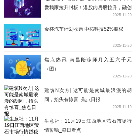
爱我家拉升封板！港股内房股拉升，融创
2025-11-20
中国涨超7%，碧桂园涨超5%，远洋集团
涨超4%
金杯汽车计划收购 中拓科技52%股权
2025-11-20
焦点热讯:南昌陪诊师月入五六千元
（图）
2025-11-20
建筑N次方| 这可能是南城最浪漫的胡
同，抬头有惊喜_焦点日报
2025-11-19
生意社：11月19日江西地区萤石市场行
情暂稳_每日看点