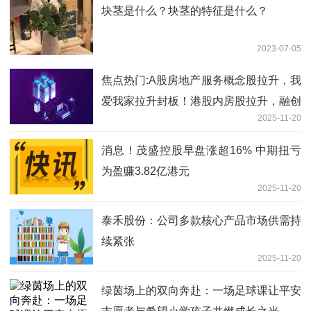
块茎是什么？块茎的特征是什么？
2023-07-05
焦点热门:A股房地产服务概念股拉升，我
爱我家拉升封板！港股内房股拉升，融创
2025-11-20
中国涨超7%，碧桂园涨超5%，远洋集团
涨超4%
消息！茂盛控股早盘涨超16% 中期扭亏
为盈赚3.82亿港元
2025-11-20
泰禾股份：公司多款核心产品市场供需持
续紧张
2025-11-20
绿茵场上的双向奔赴：一场足球课让平安