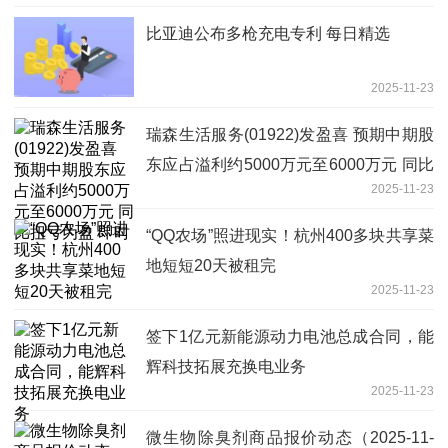
比亚迪公布多枪充电专利 每日精选
2025-11-23
瑞森生活服务(01922)发盈喜 预期中期股
东应占溢利约5000万元至6000万元 同比
2025-11-23
扭亏为盈 即时
“QQ农场”照进现实！杭州400多块共享菜
地短短20天被租完
2025-11-23
签下1亿元新能源动力电池总成合同，能
辉科技拓展充换电业务
2025-11-23
微生物除臭剂商品报价动态（2025-11-