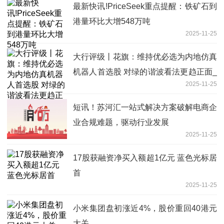
最新快讯!PriceSeek重点提醒：铁矿石到
港量环比大增548万吨
2025-11-25
大行评级丨花旗：维持优必选为内地仿真
机器人首选股 对绿的谐波看法更趋正面_
2025-11-25
焦点讯息
短讯！苏河汇一站式解决方案破解电商企
业合规难题，驱动行业发展
2025-11-25
17股获融资净买入额超1亿元 蓝色光标居
首
2025-11-25
小米集团盘初涨近4%，股价重回40港元
大关