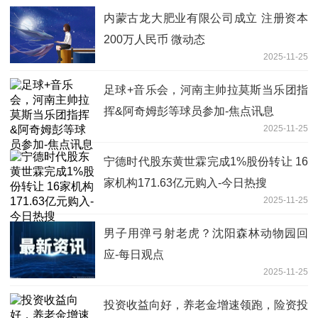
内蒙古龙大肥业有限公司成立 注册资本
200万人民币 微动态
2025-11-25
足球+音乐会，河南主帅拉莫斯当乐团指
挥&阿奇姆彭等球员参加-焦点讯息
2025-11-25
宁德时代股东黄世霖完成1%股份转让 16
家机构171.63亿元购入-今日热搜
2025-11-25
男子用弹弓射老虎？沈阳森林动物园回
应-每日观点
2025-11-25
投资收益向好，养老金增速领跑，险资投