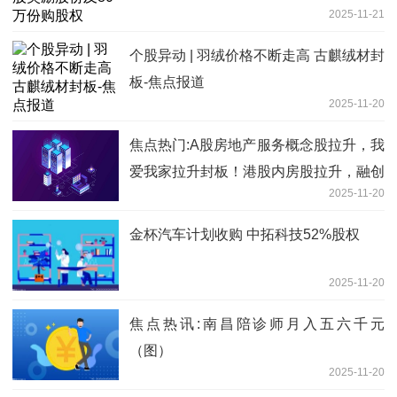
2025-11-21
个股异动 | 羽绒价格不断走高 古麒绒材封
板-焦点报道
2025-11-20
焦点热门:A股房地产服务概念股拉升，我
爱我家拉升封板！港股内房股拉升，融创
2025-11-20
中国涨超7%，碧桂园涨超5%，远洋集团
涨超4%
金杯汽车计划收购 中拓科技52%股权
2025-11-20
焦点热讯:南昌陪诊师月入五六千元
（图）
2025-11-20