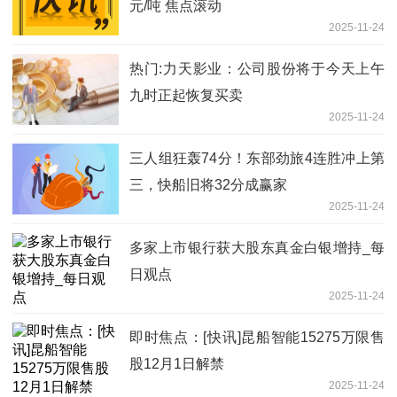
元/吨 焦点滚动
2025-11-24
热门:力天影业：公司股份将于今天上午
九时正起恢复买卖
2025-11-24
三人组狂轰74分！东部劲旅4连胜冲上第
三，快船旧将32分成赢家
2025-11-24
多家上市银行获大股东真金白银增持_每
日观点
2025-11-24
即时焦点：[快讯]昆船智能15275万限售
股12月1日解禁
2025-11-24