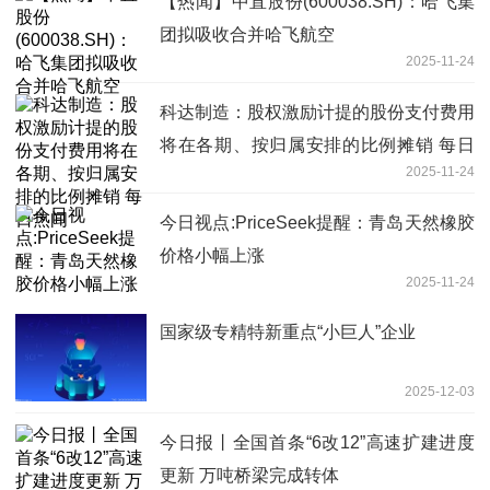
【热闻】中直股份(600038.SH)：哈飞集
团拟吸收合并哈飞航空
2025-11-24
科达制造：股权激励计提的股份支付费用
将在各期、按归属安排的比例摊销 每日
2025-11-24
热闻
今日视点:PriceSeek提醒：青岛天然橡胶
价格小幅上涨
2025-11-24
国家级专精特新重点“小巨人”企业
2025-12-03
今日报丨全国首条“6改12”高速扩建进度
更新 万吨桥梁完成转体