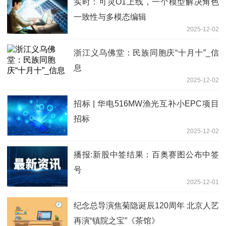
实时：可灵O1上线，一个模型解决角色
一致性与多模态编辑
2025-12-02
浙江义乌佛堂：民族同胞庆“十月十”_信
息
2025-12-02
招标 | 华电516MW渔光互补小EPC项目
招标
2025-12-02
播报:新股中签结果：百奥赛图公布中签
号
2025-12-01
纪念总导演焦菊隐诞辰120周年 北京人艺
再演“镇院之宝”《茶馆》