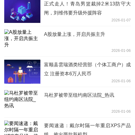
正式走人！青岛男篮裁掉2米13防守大
闸，刘维伟要升级外援阵容
2026-01-07
A股放量上涨，开启共振主升
2026-01-06
富顺县雲瑞酒类经营部（个体工商户）成
立 注册资本6万人民币
2026-01-06
马杜罗被带至纽约南区法院_热讯
2026-01-06
要闻速递：戴尔时隔一年重启XPS产品
线，推出两款新机型