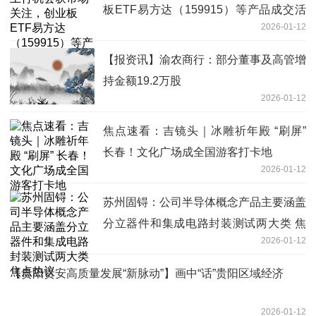
板ETF易方达（159915）等产品成交活
2026-01-12
跃
【报资讯】渝农商行：部分董事及高管增
持金额19.2万股
2026-01-12
焦点速看：吉镜头｜冰雕祈年殿 “刷屏”
长春！文化广场成全国游客打卡地
2026-01-12
苏州固锝：公司半导体概念产品主要涵盖
分立器件和集成电路封装测试两大类 焦
2026-01-12
点热议
【贵阳贵安高质量发展“新脉动”】画中“话”贵阳区域经济
2026-01-12