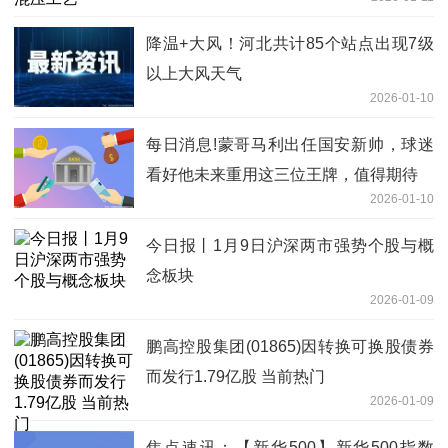
降温+大风！河北共计85个站点出现7级
以上大风天气
2026-01-10
每日消息!蒙哥马利出任国安新帅，球迷
看好他未来重用这三位王牌，值得期待
2026-01-10
今日报丨1月9日沪深两市强势个股与概
念板块
2026-01-09
鹏高控股集团(01865)因转换可换股债券
而发行1.79亿股 当前热门
2026-01-09
焦点速讯：【新华500】新华500指数