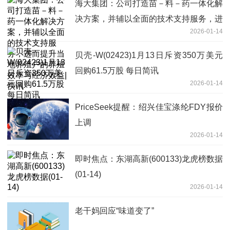
海大集团：公司打造苗－料－药一体化解
决方案，并辅以全面的技术支持服务，进
2026-01-14
而提升当地养殖户的养殖效率与经济效
益|快讯
贝壳-W(02423)1月13日斥资350万美元
回购61.5万股 每日简讯
2026-01-14
PriceSeek提醒：绍兴佳宝涤纶FDY报价
上调
2026-01-14
即时焦点：东湖高新(600133)龙虎榜数据
(01-14)
2026-01-14
老干妈回应“味道变了”