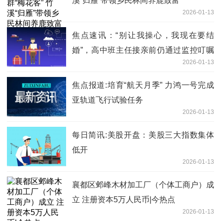
溪“归雁”带领乡民林间养鹿致富
2026-01-13
焦点速讯：“别让我操心，我现在要结
婚”，高中班主任接亲前仍通过监控叮嘱
2026-01-13
学生，网友：爱操心的班主任抽空结了个
婚
焦点报道:培育“航天月季” 力鸿一号完成
亚轨道飞行试验任务
2026-01-13
每日简讯:美股开盘：美股三大指数集体
低开
2026-01-13
襄都区邺峰木材加工厂（个体工商户）成
立 注册资本5万人民币|今热点
2026-01-13