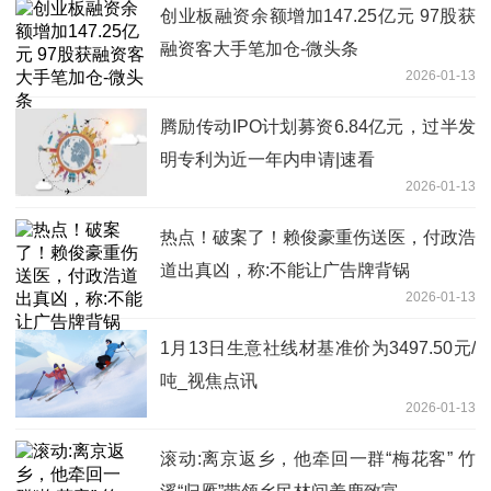
创业板融资余额增加147.25亿元 97股获
融资客大手笔加仓-微头条
2026-01-13
腾励传动IPO计划募资6.84亿元，过半发
明专利为近一年内申请|速看
2026-01-13
热点！破案了！赖俊豪重伤送医，付政浩
道出真凶，称:不能让广告牌背锅
2026-01-13
1月13日生意社线材基准价为3497.50元/
吨_视焦点讯
2026-01-13
滚动:离京返乡，他牵回一群“梅花客” 竹