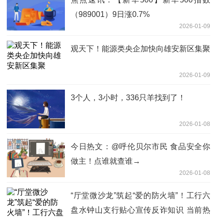
（989001）9日涨0.7%
2026-01-09
观天下！能源类央企加快向雄安新区集聚
2026-01-09
3个人，3小时，336只羊找到了！
2026-01-08
今日热文：@呼伦贝尔市民 食品安全你
做主！点谁就查谁→
2026-01-08
“厅堂微沙龙”筑起“爱的防火墙”！工行六
盘水钟山支行贴心宣传反诈知识 当前热