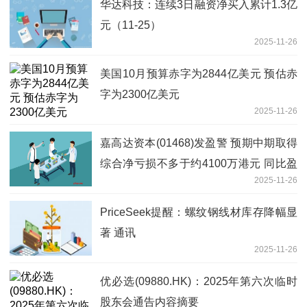
华达科技：连续3日融资净买入累计1.3亿
元（11-25）
2025-11-26
美国10月预算赤字为2844亿美元 预估赤
字为2300亿美元
2025-11-26
嘉高达资本(01468)发盈警 预期中期取得
综合净亏损不多于约4100万港元 同比盈
2025-11-26
转亏
PriceSeek提醒：螺纹钢线材库存降幅显
著 通讯
2025-11-26
优必选(09880.HK)：2025年第六次临时
股东会通告内容摘要