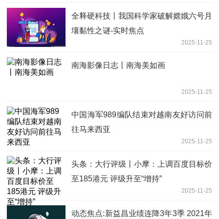
全释硬科技丨我国科学家破解嫦娥六号月
壤黏性之谜-实时焦点
2025-11-25
南海影像日志丨南海美如画
2025-11-25
中国海军989编队结束对越南友好访问前
往马来西亚
2025-11-25
头条：大行评级丨小摩：上调百度目标价
至185港元 评级升至“增持”
2025-11-25
动态焦点:新益昌业绩连降3年3季 2021年