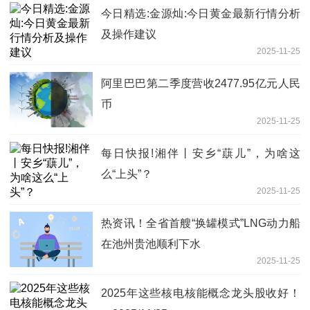
今日精选:金源灿:今日黄金最新行情分析
及操作建议
2025-11-25
阿里巴巴第二季度营收2477.95亿元人民
币
2025-11-25
每日快报!湘伴丨安乡“蕻儿”，为啥这
么“上头”？
2025-11-25
热资讯！全省首艘“换罐模式”LNG动力船
在池州贵池顺利下水
2025-11-25
2025年这些核电核能概念龙头股收好！