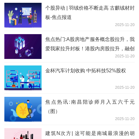
个股异动 | 羽绒价格不断走高 古麒绒材封
板-焦点报道
2025-11-20
焦点热门:A股房地产服务概念股拉升，我
爱我家拉升封板！港股内房股拉升，融创
2025-11-20
中国涨超7%，碧桂园涨超5%，远洋集团
涨超4%
金杯汽车计划收购 中拓科技52%股权
2025-11-20
焦点热讯:南昌陪诊师月入五六千元
（图）
2025-11-20
建筑N次方| 这可能是南城最浪漫的胡