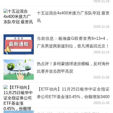
2025-11-16
十五运混合4x400米接力广东队夺冠 最资
讯
2025-11-16
当前信息：杨瀚森G联赛首秀8+13+4，
广东男篮两新援到位，曾凡博返回北京！
2025-11-15
热点评！多特蒙德球迷挂横幅，反对海外
比赛并攻击西甲高层
2025-11-26
【ETF动向】11月25日银华中证全指证
券公司ETF基金涨0.45%，份额增加3400
2025-11-26
万份-看点