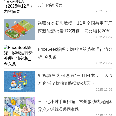
月）内容摘要
2025-12-03
乘联分会初步数据：11月全国乘用车厂
商新能源批发172万辆，同比增长20%_
2025-12-02
热议
PriceSeek提醒：燃料油弱势整理行情分
析_今头条
2025-12-02
短视频里为何总有“三月回本，月入N
万”的活？摆拍套路揭秘-观天下
2025-12-02
三十七小时千里归途：常州救助站为病困
异乡人铺就温暖回家路
2025-12-02