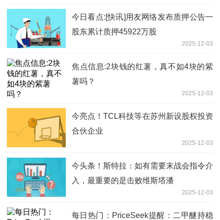
今日看点:[快讯]用友网络发布质押公告一
股东累计质押45922万股
2025-12-03
焦点信息:2块钱的红薯，真不如4块的紫
薯吗？
2025-12-03
今亮点！TCL科技等在苏州新设股权投资
合伙企业
2025-12-03
今头条！斯特拉：如有需要末战会指令介
入，最重要的是击败维斯塔潘
2025-12-03
每日热门：PriceSeek提醒：二甲醚持稳