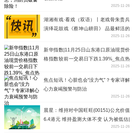
2025-11-26
湖湘有戏·看戏（双语）〡老戏骨朱贵兵
演绎花鼓戏《蔡坤山耕田》 品最鲜活的
2025-11-26
湖湘烟火 快消息
新华指数|11月25日山东港口原油现货价
格指数较前一交易日下跌1.39%_焦点热
2025-11-26
门
焦点短讯！心脏也会“没力气”？专家详解
心力衰竭预警与防治
2025-11-26
晨星：维持对中国旺旺(00151)公允价值
6.4港元 维持盈测大体不变 认为被低估|
2025-11-26
焦点速讯