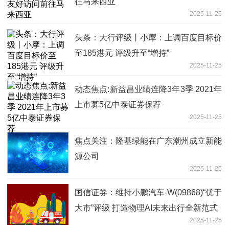
往马来西亚
2025-11-25
头条：大行评级丨小摩：上调百度目标价
至185港元 评级升至“增持”
2025-11-25
动态焦点:新益昌业绩连降3年3季 2021年
上市募5亿中泰证券保荐
2025-11-25
焦点关注：隆基绿能在广东潮州成立新能
源公司
2025-11-25
国信证券：维持小鹏汽车-W(09868)“优于
大市”评级 打造物理AI未来出行全新范式
2025-11-25