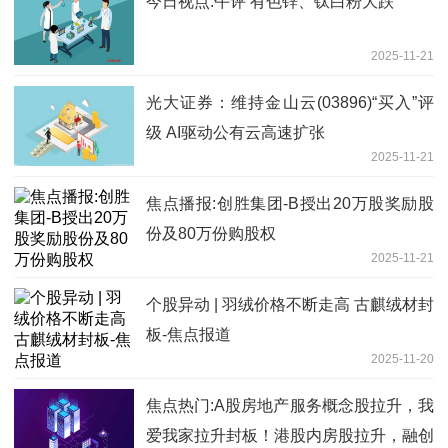
今日视点:午评 有色锌、钛白粉大跌
2025-11-21
光大证券：维持金山云(03896)“买入”评
级 AI驱动公有云高速扩张
2025-11-21
焦点播报:创胜集团-B授出20万股奖励股
份及80万份购股权
2025-11-21
个股异动 | 羽绒价格不断走高 古麒绒材封
板-焦点报道
2025-11-20
焦点热门:A股房地产服务概念股拉升，我
爱我家拉升封板！港股内房股拉升，融创