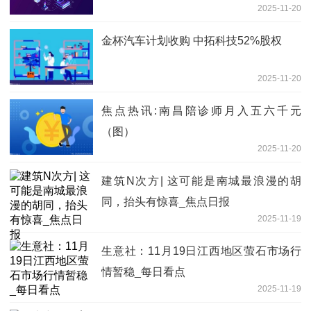
2025-11-20
中国涨超7%，碧桂园涨超5%，远洋集团
涨超4%
金杯汽车计划收购 中拓科技52%股权
2025-11-20
焦点热讯:南昌陪诊师月入五六千元
（图）
2025-11-20
建筑N次方| 这可能是南城最浪漫的胡
同，抬头有惊喜_焦点日报
2025-11-19
生意社：11月19日江西地区萤石市场行
情暂稳_每日看点
2025-11-19