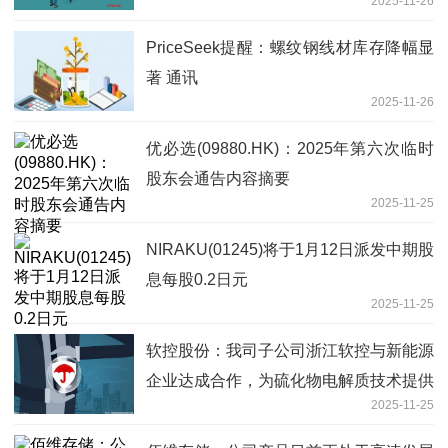
2025-11-26
转亏
PriceSeek提醒：螺纹钢线材库存降幅显
著 通讯
2025-11-26
优必选(09880.HK)：2025年第六次临时
股东会通告内容摘要
2025-11-25
NIRAKU(01245)将于1月12日派发中期股
息每股0.2日元
2025-11-25
软控股份：我司子公司浙江软控与新能源
企业达成合作，为硫化物电解质技术提供
2025-11-25
整线解决方案，项目正在正常推进中|每
日观察