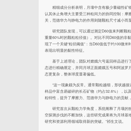
精细成分分析表明，月壤中含有极少量磁性矿
认其休止角增大主要受三种粒间力的协同控制：摩
关，范德华力与静电力的作用则随颗粒尺寸减小而
研究团队发现，可以通过测定D60值来判断颗
重量60%时的颗粒粒径值）。对比不同D60值的
现了一个关键“粒径阈值”：当D60值低于约100
表现出明显的黏性特征。
基于上述理论，团队对嫦娥六号返回样品进行了
态进行精确厘定，并同月球正面嫦娥五号和阿波罗月壤
态更复杂，整体球度显著偏低。
“这一现象颇为反常。通常颗粒越细，形状越接
样品中富含易破碎的长石矿物（约占32.6%），
粒特性，提升了摩擦力、范德华力与静电力的贡献，
研究首次从颗粒力学角度，系统阐释了月壤的
空探测步伐的不断加快，这些研究成果将为月球基
研究和资源利用领域取得新的突破。”祁生文说。