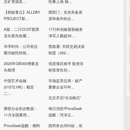
五矿资源及...
轮番上场 杨...
【韩娱看点】ALLDAY
两部门：支持具备资
PROJECT新...
质和条件的企...
A股：二只CCGT股票
17只科创板股获融资
龙头股先收藏...
净买入额超30...
华孚时尚：公司有抗
普路通: 关联交易决策
菌功能性纱线...
制度（202...
2025年GB300增量龙
优质项目难寻 险资非
头梳理
标投资告别...
中国艺术金融
市场监管总局：破产
(01572.HK)：截至
重整企业可申...
二...
北京开启“冷冻模式”
乘联分会初步数据：
每日消息!PriceSeek
11月全国乘用...
提醒：菏泽玉...
PriceSeek提醒：燃料
因劳务合同纠纷，张