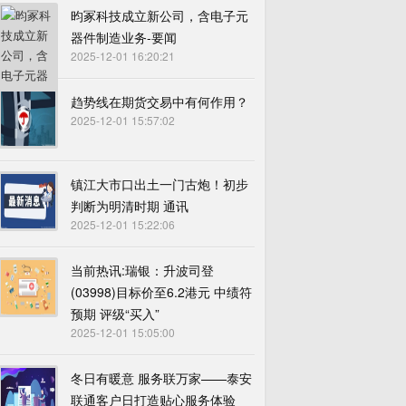
昀冢科技成立新公司，含电子元
器件制造业务-要闻
2025-12-01 16:20:21
趋势线在期货交易中有何作用？
2025-12-01 15:57:02
镇江大市口出土一门古炮！初步
判断为明清时期 通讯
2025-12-01 15:22:06
当前热讯:瑞银：升波司登
(03998)目标价至6.2港元 中绩符
预期 评级“买入”
2025-12-01 15:05:00
冬日有暖意 服务联万家——泰安
联通客户日打造贴心服务体验_