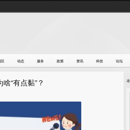
园区
动态
服务
政策
资讯
科技
论坛
啥“有点黏”？