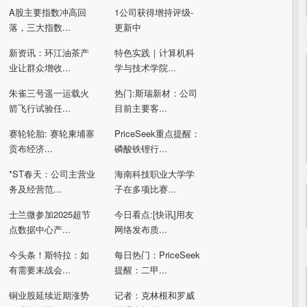
A股主要指数冲高回
1公司获得增持评级-
落，三大指数...
更新中
新资讯：环江油茶产
特色实践｜计算机科
业让群众增收...
学与技术学院...
朱雀三号遥一运载火
热门:斯瑞新材：公司
箭飞行试验任...
目前主要客...
赛轮轮胎: 赛轮柬埔寨
PriceSeek重点提醒：
贡布经济...
磷酸铁锂行...
*ST春天：公司主营业
海南科技职业大学学
务及经营范...
子在多项比赛...
士兰微参加2025超节
今日看点:[快讯]用友
点数据中心产...
网络发布质...
今头条！斯特拉：如
每日热门：PriceSeek
有需要末战会...
提醒：二甲...
铜业股延续近期涨势
记者：克林根和罗威