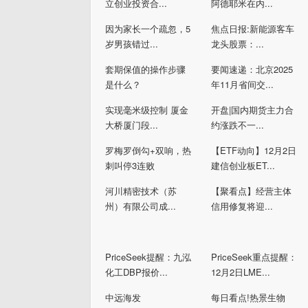
立创业投资合...
阿德耶米在内...
因为家长一个疏忽，5
焦点日报:新能源客车
岁男孩错过...
龙头股票：...
套期保值的操作步骤
要闻速递：北京2025
是什么？
年11月省间交...
实现毫米级控制 厦金
开盘|国内期货主力合
大桥厦门段...
约涨跌不一...
罗梅罗倒勾+双响，热
【ETF动向】12月2日
刺叫停3连败
建信创业板ET...
河川精密技术（苏
【聚看点】经营主体
州）有限公司成...
信用修复将迎...
PriceSeek提醒：九泓
PriceSeek重点提醒：
化工DBP报价...
12月2日LME...
中远海发
每日看点!热景生物