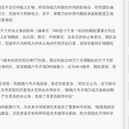
物且不含任何黏土矿物，即排除磁力和胶结作用的影响后，研究团队确
擦力、范德华力和静电力。其中，摩擦力的作用与颗粒表面粗糙度正相
显著增强。
粒尺寸对休止角的影响（编者注：D60是小于某一粒径的颗粒重量占到总
非黏土矿物颗粒，如石英、辉石、钙铁辉石、拉长石的休止角变化，团队发
微米时，范德华力与静电力对休止角的作用开始凸显，使得非黏性矿物颗粒
1微米的高空间分辨CT扫描，通过对超过29万个月壤颗粒的尺寸与形
对比，发现嫦娥六号月壤D60值最小，仅为48.4微米，颗粒更细，形
近球形；而嫦娥六号月壤虽细，形态却更复杂。”祁生文认为，这可能与
以及月球背面经历更强太空风化作用有关，“嫦娥六号月壤又细又粗糙的颗
产生更高的休止角，造就了其更高黏性特征”。
独特黏聚行为，为未来月球探测任务提供了重要科学依据。“随着我国深
地建设、月面资源开发利用等提供关键理论基础，助力我国在月球科学