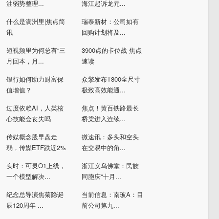
油弱势整理...
海江起诉龙元...
什么是满洲里|焦点简
瑞泰新材：公司如有
讯
回购计划将及...
短视频里为何总有“三
3900点的卡位战 焦点
月回本，月...
速读
银行如何助力财富保
众擎发布T800全尺寸
值增值？
极致高效能通...
过度依赖AI，人类核
焦点！黄百铁路最长
心技能会丧失吗
桥梁进入连续...
传媒概念股早盘走
微速讯：多头和空头
弱，传媒ETF跌近2%
在交易中的角...
实时：可灵O1上线，
浙江义乌佛堂：民族
一个模型解决...
同胞庆“十月...
纪念总导演焦菊隐诞
当前信息：南玻A：目
辰120周年 ...
前公司第九...