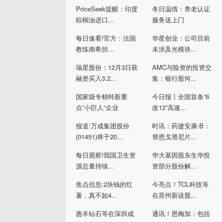
PriceSeek提醒：印度
冬日温情：养老认证
棕榈油进口...
服务送上门
每日速看!官方：法国
华星创业：公司目前
教练南希担...
未涉及光模块...
瑞星股份：12月3日获
AMC与险资的投资交
融资买入3.2...
集：银行股何...
国家级专精特新重
今日报丨全国首条“6
点“小巨人”企业
改12”高速...
报道:万成集团股份
时讯：药捷安康-B：
(01451)将于20...
替恩戈替尼片...
每日观察!我国卫生资
华大基因股东生华投
源总量持续...
资部分股份解...
焦点信息:2块钱的红
今亮点！TCL科技等
薯，真不如4...
在苏州新设股...
惠丰钻石等在深圳成
通讯！恩梅加：包括