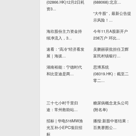
(02866.HK)12月2日耗
(688068):北京...
资3...
“大牛股”，最新公告提
示风险！...
海欣股份主力资金持
今年11月A股新开户
续净流入，3...
238万户 环比...
速看：“高冷”经济看发
吴鹏丽获批担任卫辉
展｜海拔...
富民村镇银行...
湖南裕能：宁德时代
思博系统
和比亚迪是两...
(08319.HK)：截至二
零二...
三十七小时千里归
糖尿病概念龙头公司
途：常州救助站...
(附名单)
招标 | 华电516MW渔
播报:新股中签结果：
光互补小EPC项目招
百奥赛图公...
标